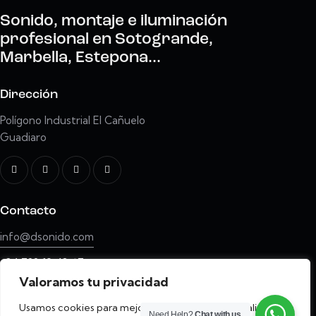
Sonido, montaje e iluminación
profesional en Sotogrande,
Marbella, Estepona...
Dirección
Polígono Industrial El Cañuelo
Guadiaro
Contacto
info@dsonido.com
+34 722 19 48 67
Valoramos tu privacidad
Usamos cookies para mejorar tu experiencia y analizar
Need Help?
Chat with us